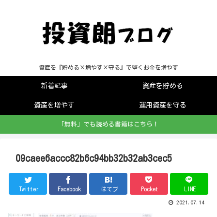
資産を『貯める×増やす×守る』で堅くお金を増やす
新着記事
資産を貯める
資産を増やす
運用資産を守る
「無料」でも読める書籍はこちら！
09caee6accc82b6c94bb32b32ab3cec5
Twitter
Facebook
はてブ
Pocket
LINE
2021.07.14