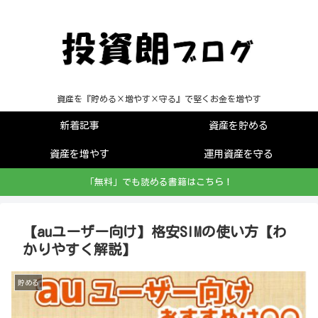
資産を『貯める×増やす×守る』で堅くお金を増やす
新着記事
資産を貯める
資産を増やす
運用資産を守る
「無料」でも読める書籍はこちら！
【auユーザー向け】格安SIMの使い方【わ
かりやすく解説】
貯める