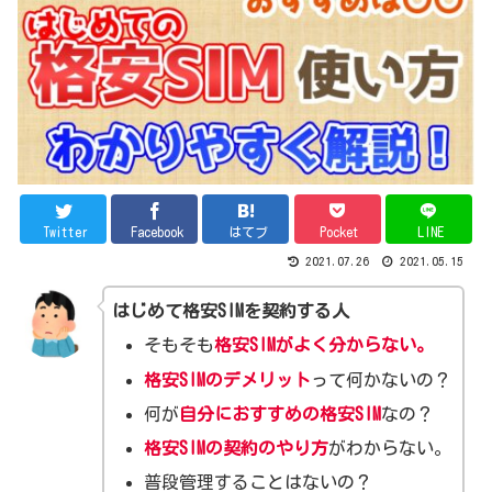
Twitter
Facebook
はてブ
Pocket
LINE
2021.07.26
2021.05.15
はじめて格安SIMを契約する人
そもそも
格安SIMがよく分からない。
格安SIMのデメリット
って何かないの？
何が
自分におすすめの格安SIM
なの？
格安SIMの契約のやり方
がわからない。
普段管理することはないの？