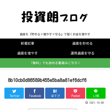
資産を『貯める×増やす×守る』で堅くお金を増やす
新着記事
資産を貯める
資産を増やす
運用資産を守る
「無料」でも読める書籍はこちら！
8b10cb0d86589b455e5ba8a81ef6dcf6
Twitter
Facebook
はてブ
Pocket
LINE
2021.10.08