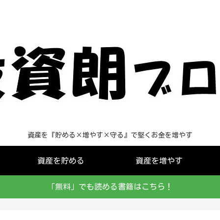
資産を『貯める×増やす×守る』で堅くお金を増やす
資産を貯める
資産を増やす
「無料」でも読める書籍はこちら！