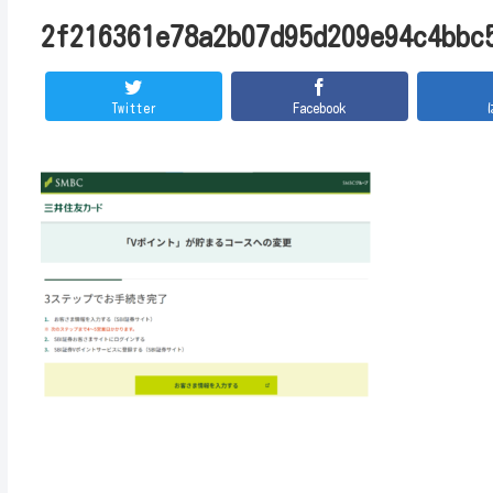
2f216361e78a2b07d95d209e94c4bbc
Twitter
Facebook