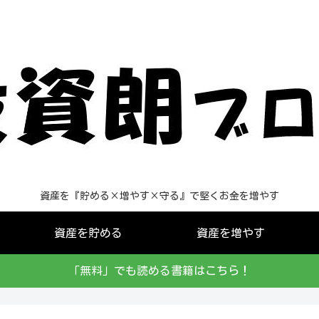
資産を『貯める×増やす×守る』で堅くお金を増やす
資産を貯める
資産を増やす
「無料」でも読める書籍はこちら！