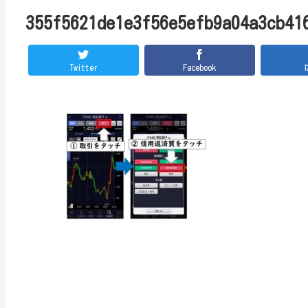
355f5621de1e3f56e5efb9a04a3cb41
Twitter
Facebook