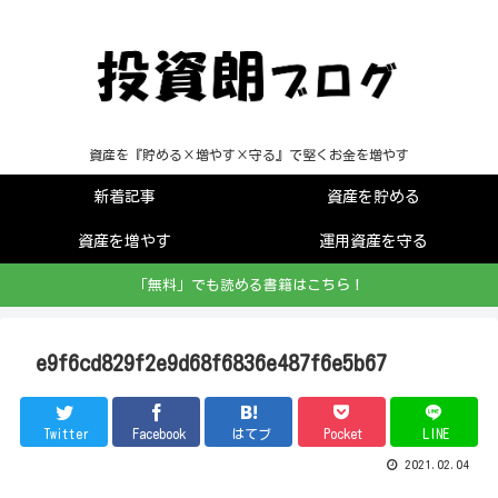
資産を『貯める×増やす×守る』で堅くお金を増やす
新着記事
資産を貯める
資産を増やす
運用資産を守る
「無料」でも読める書籍はこちら！
e9f6cd829f2e9d68f6836e487f6e5b67
Twitter
Facebook
はてブ
Pocket
LINE
2021.02.04