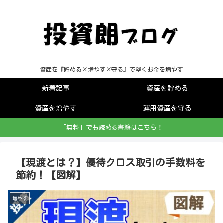
資産を『貯める×増やす×守る』で堅くお金を増やす
新着記事
資産を貯める
資産を増やす
運用資産を守る
「無料」でも読める書籍はこちら！
【現渡とは？】優待クロス取引の手数料を
節約！【図解】
増やす