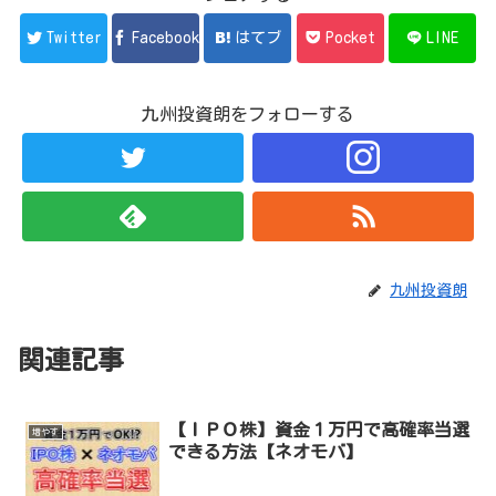
Twitter
Facebook
はてブ
Pocket
LINE
九州投資朗をフォローする
九州投資朗
関連記事
【ＩＰＯ株】資金１万円で高確率当選
増やす
できる方法【ネオモバ】